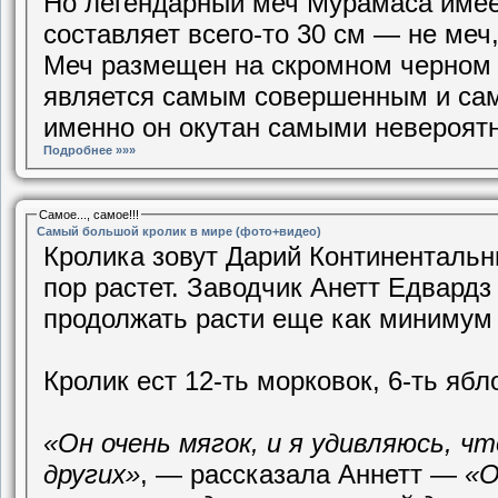
Но легендарный меч Мурамаса имее
составляет всего-то 30 см — не меч
Меч размещен на скромном черном п
является самым совершенным и са
именно он окутан самыми невероя
Подробнее »»»
Самое..., самое!!!
Самый большой кролик в мире (фото+видео)
Кролика зовут Дарий Континентальн
пор растет. Заводчик Анетт Едвардз 
продолжать расти еще как минимум
Кролик ест 12-ть морковок, 6-ть ябл
«Он очень мягок, и я удивляюсь, 
других»
, — рассказала Аннетт —
«О