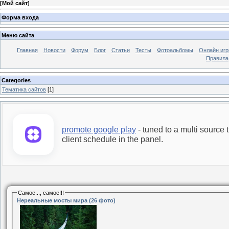
[
Мой сайт
]
Форма входа
Меню сайта
Главная
Новости
Форум
Блог
Статьи
Тесты
Фотоальбомы
Онлайн иг
Правила
Categories
Тематика сайтов
[1]
promote google play
- tuned to a multi source t
client schedule in the panel.
Самое..., самое!!!
Нереальные мосты мира (26 фото)